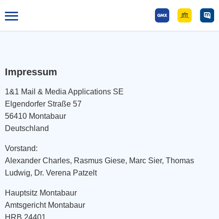
Tog
gle
mai
n
Impressum
me
nu
1&1 Mail & Media Applications SE
Elgendorfer Straße 57
56410 Montabaur
Deutschland
Vorstand:
Alexander Charles, Rasmus Giese, Marc Sier, Thomas
Ludwig, Dr. Verena Patzelt
Hauptsitz Montabaur
Amtsgericht Montabaur
HRB 24401